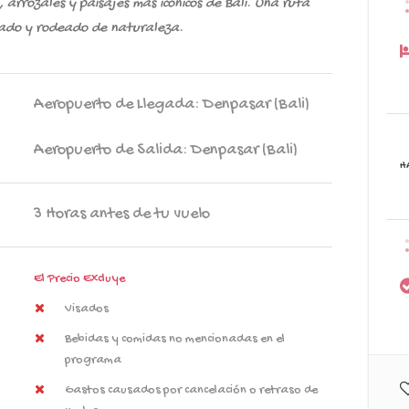
arrozales y paisajes más icónicos de Bali. Una ruta
riado y rodeado de naturaleza.
Aeropuerto de Llegada: Denpasar (Bali)
Aeropuerto de Salida: Denpasar (Bali)
H
3 Horas antes de tu vuelo
El Precio Excluye
Visados
Bebidas y comidas no mencionadas en el
programa
Gastos causados por cancelación o retraso de