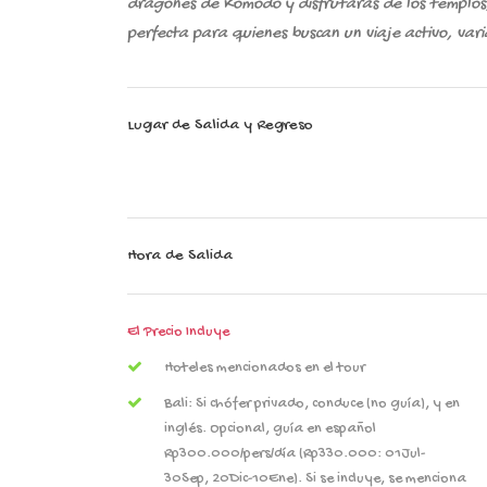
dragones de Komodo y disfrutarás de los templos, 
perfecta para quienes buscan un viaje activo, va
Lugar de Salida y Regreso
Hora de Salida
El Precio Incluye
Hoteles mencionados en el tour
Bali: Si chófer privado, conduce (no guía), y en
inglés. Opcional, guía en español
Rp300.000/pers/día (Rp330.000: 01Jul-
30Sep, 20Dic-10Ene). Si se incluye, se menciona