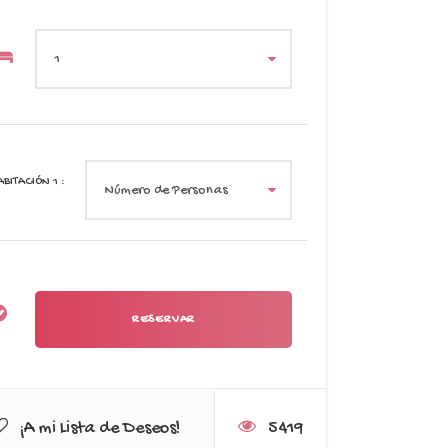
ABITACIÓN
1
:
¡A mi Lista de Deseos!
5419