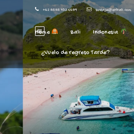
+62 8585 732 4689
suviaje@enbali.com
Home
Bali
Indonesia
¿Vuelo de regreso Tarde?