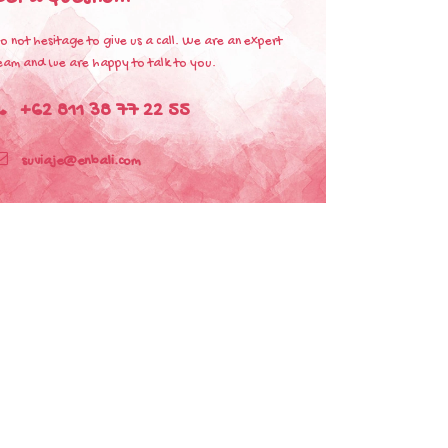
o not hesitage to give us a call. We are an expert
eam and we are happy to talk to you.
+62 811 38 77 22 55
suviaje@enbali.com