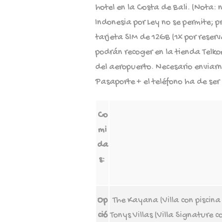
hotel en la Costa de Bali. (Nota: 
Indonesia por Ley no se permite; p
tarjeta SIM de 12GB (1x por reser
podrán recoger en la tienda Telkom
del aeropuerto. Necesario enviarn
Pasaporte + el teléfono ha de ser l
Co
mi
da
s:
Op
The Kayana (Villa con piscina
ció
Tonys Villas (Villa Signature c