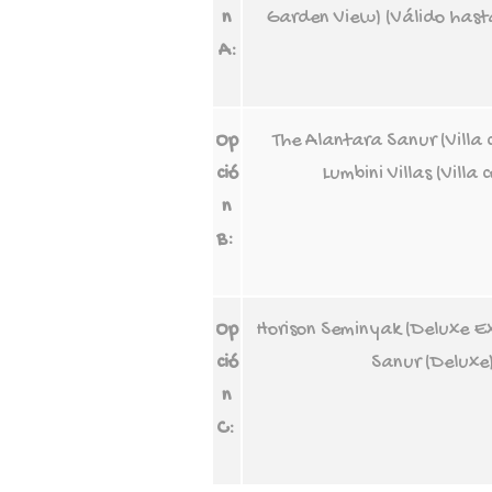
n
Garden View) (Válido hast
A:
Op
The Alantara Sanur (Villa c
ció
Lumbini Villas (Villa 
n
B
:
Op
Horison Seminyak (Deluxe Exe
ció
Sanur (Deluxe)
n
C
: