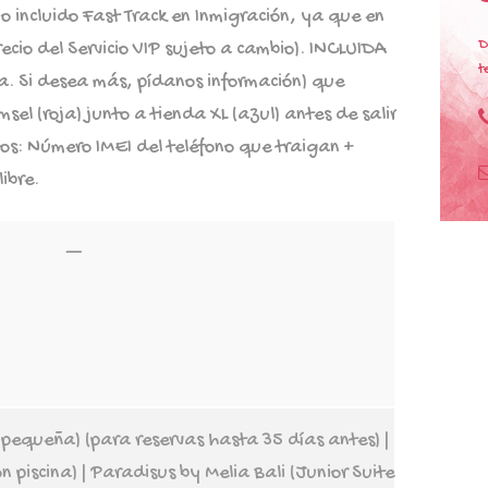
no incluido Fast Track en Inmigración, ya que en
D
recio del Servicio VIP sujeto a cambio). INCLUIDA
t
va. Si desea más, pídanos información) que
sel (roja) junto a tienda XL (azul) antes de salir
os: Número IMEI del teléfono que traigan +
ibre.
—
 pequeña) (para reservas hasta 35 días antes) |
on piscina) | Paradisus by Melia Bali (Junior Suite