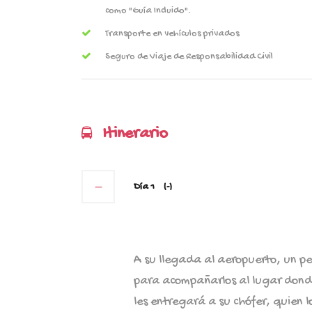
como "Guía Incluido".
Transporte en vehículos privados
Seguro de Viaje de Responsabilidad Civil
Itinerario
Día 1
(-)
A su llegada al aeropuerto, un pe
para acompañarlos al lugar dond
les entregará a su chófer, quien 